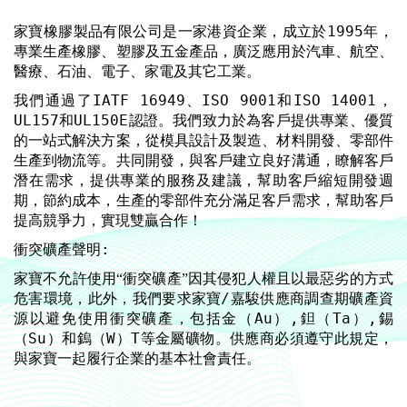
家寶橡膠製品有限公司是一家港資企業，成立於1995年，
專業生產橡膠、塑膠及五金產品，廣泛應用於汽車、航空、
醫療、石油、電子、家電及其它工業。
我們通過了IATF 16949、ISO 9001和ISO 14001，
UL157和UL150E認證。我們致力於為客戶提供專業、優質
的一站式解決方案，從模具設計及製造、材料開發、零部件
生產到物流等。共同開發，與客戶建立良好溝通，瞭解客戶
潛在需求，提供專業的服務及建議，幫助客戶縮短開發週
期，節約成本，生產的零部件充分滿足客戶需求，幫助客戶
提高競爭力，實現雙贏合作！
:
衝突礦產聲明
家寶不允許使用“衝突礦產”因其侵犯人權且以最惡劣的方式
/
危害環境，此外，我們要求家寶
嘉駿供應商調查期礦產資
Au
,
Ta
,
源以避免使用衝突礦產，包括金（
）
鉭（
）
錫
Su
W
T
（
）和鎢（
）
等金屬礦物。供應商必須遵守此規定，
與家寶一起履行企業的基本社會責任。